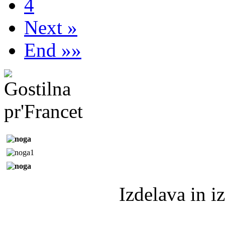
4
Next »
End »»
Izdelava in 