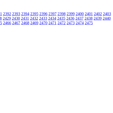
1
2392
2393
2394
2395
2396
2397
2398
2399
2400
2401
2402
2403
8
2429
2430
2431
2432
2433
2434
2435
2436
2437
2438
2439
2440
5
2466
2467
2468
2469
2470
2471
2472
2473
2474
2475