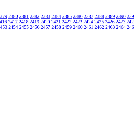
379
2380
2381
2382
2383
2384
2385
2386
2387
2388
2389
2390
239
416
2417
2418
2419
2420
2421
2422
2423
2424
2425
2426
2427
242
453
2454
2455
2456
2457
2458
2459
2460
2461
2462
2463
2464
246