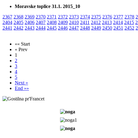
Moravske toplice 31.1. 2015_10
2367
2368
2369
2370
2371
2372
2373
2374
2375
2376
2377
2378
2
2404
2405
2406
2407
2408
2409
2410
2411
2412
2413
2414
2415
2
2441
2442
2443
2444
2445
2446
2447
2448
2449
2450
2451
2452
2
«« Start
« Prev
1
2
3
4
5
Next »
End »»